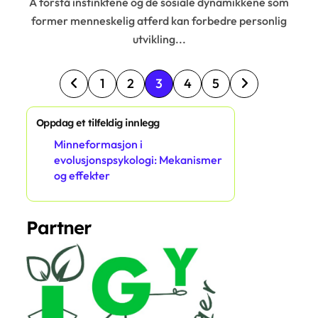
Å forstå instinktene og de sosiale dynamikkene som
former menneskelig atferd kan forbedre personlig
utvikling...
P
1
2
3
4
5
o
s
Oppdag et tilfeldig innlegg
Minneformasjon i
t
evolusjonspsykologi: Mekanismer
s
og effekter
p
a
Partner
g
i
n
a