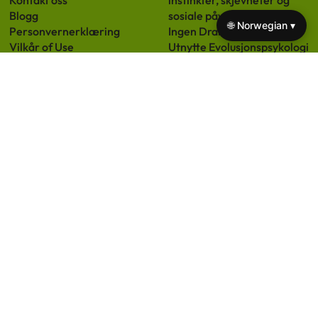
Kontakt oss
instinkter, skjevheter og
Blogg
sosiale påvirkninger
🌐 Norwegian ▾
Personvernerklæring
Ingen Drama Disiplin:
Vilkår of Use
Utnytte Evolusjonspsykologi
Informasjonskapselpolicy
for Effektive
Foreldrestrategier
Evolusjonspsykologi og
dens innvirkning på
menneskelige relasjoner
Sitat om sannhet: Innsikter
fra evolusjonspsykologi om
menneskelig natur og
persepsjon
Kvinnens Intuisjon:
Avdekking av Dens
Evolusjonære Røtter,
Psykologiske Innsikter og
Adaptive Betydning
© 2026 xn--drmmelftet-1cbe.no. All
A+