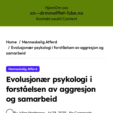
Hjem
Om oss
xn--drmmelftet-1cbe.no
Kontakt oss
All Content
Skip
to
content
Home
Menneskelig Atferd
Evolusjonær psykologi i forståelsen av aggresjon og
samarbeid
Menneskelig Atferd
Evolusjonær psykologi i
forståelsen av aggresjon
og samarbeid
By Julian Hartmann
Jul 28, 2025
No Comments