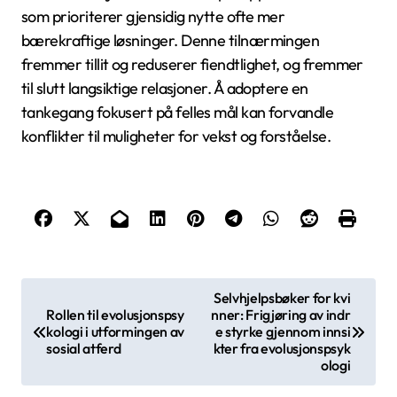
som prioriterer gjensidig nytte ofte mer
bærekraftige løsninger. Denne tilnærmingen
fremmer tillit og reduserer fiendtlighet, og fremmer
til slutt langsiktige relasjoner. Å adoptere en
tankegang fokusert på felles mål kan forvandle
konflikter til muligheter for vekst og forståelse.
P
Selvhjelpsbøker for kvi
Rollen til evolusjonspsy
nner: Frigjøring av indr
o
kologi i utformingen av
e styrke gjennom innsi
s
sosial atferd
kter fra evolusjonspsyk
ologi
t