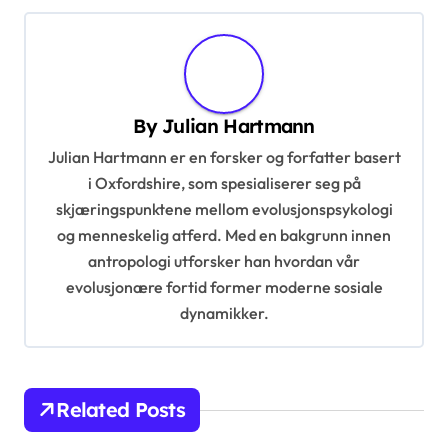
n
a
v
i
By
Julian Hartmann
g
Julian Hartmann er en forsker og forfatter basert
a
i Oxfordshire, som spesialiserer seg på
t
skjæringspunktene mellom evolusjonspsykologi
og menneskelig atferd. Med en bakgrunn innen
i
antropologi utforsker han hvordan vår
o
evolusjonære fortid former moderne sosiale
n
dynamikker.
Related Posts