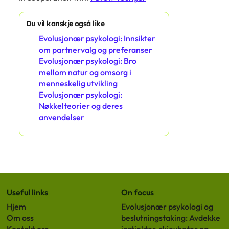
Du vil kanskje også like
Evolusjonær psykologi: Innsikter
om partnervalg og preferanser
Evolusjonær psykologi: Bro
mellom natur og omsorg i
menneskelig utvikling
Evolusjonær psykologi:
Nøkkelteorier og deres
anvendelser
Useful links
On focus
Hjem
Evolusjonær psykologi og
Om oss
beslutningstaking: Avdekke