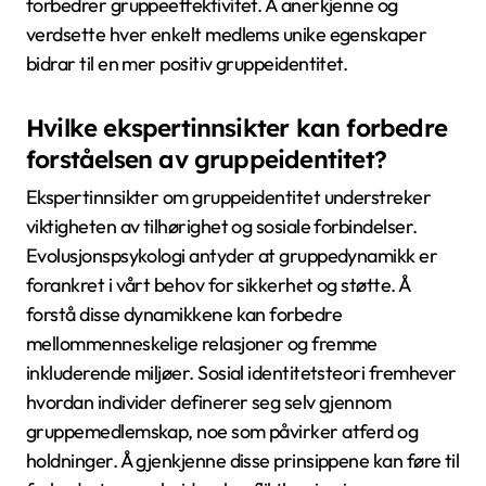
gruppedynamikk?
For å forbedre gruppedynamikk, unngå vanlige feil
som dårlig kommunikasjon, mangel på klarhet i roller,
og ignorering av individuelle bidrag. Disse feilene kan
føre til redusert koherens og hindre gruppeidentitet.
Å etablere åpen dialog og definere klare
forventninger fremmer en følelse av tilhørighet og
forbedrer gruppeeffektivitet. Å anerkjenne og
verdsette hver enkelt medlems unike egenskaper
bidrar til en mer positiv gruppeidentitet.
Hvilke ekspertinnsikter kan forbedre
forståelsen av gruppeidentitet?
Ekspertinnsikter om gruppeidentitet understreker
viktigheten av tilhørighet og sosiale forbindelser.
Evolusjonspsykologi antyder at gruppedynamikk er