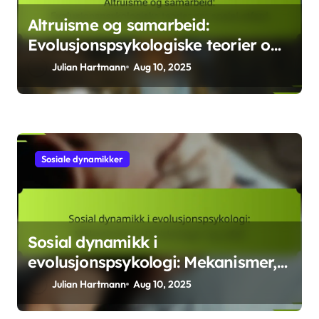
Related Posts
Sosiale dynamikker
Altruisme og samarbeid:
Evolusjonspsykologiske teorier om
sosial atferd
Julian Hartmann
Aug 10, 2025
Sosiale dynamikker