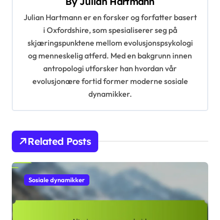
o
or selvtillit, beslutnings
ære røttene til mennes
s
taking og personlig vek
kelig atferd og tilpasni
st
ng
t
n
a
v
i
By
Julian Hartmann
g
Julian Hartmann er en forsker og forfatter basert
a
i Oxfordshire, som spesialiserer seg på
t
skjæringspunktene mellom evolusjonspsykologi
og menneskelig atferd. Med en bakgrunn innen
i
antropologi utforsker han hvordan vår
o
evolusjonære fortid former moderne sosiale
n
dynamikker.