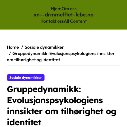
Hjem
Om oss
xn--drmmelftet-1cbe.no
Kontakt oss
All Content
Skip
to
content
Home
Sosiale dynamikker
Gruppedynamikk: Evolusjonspsykologiens innsikter
om tilhørighet og identitet
Sosiale dynamikker
Gruppedynamikk:
Evolusjonspsykologiens
innsikter om tilhørighet og
identitet