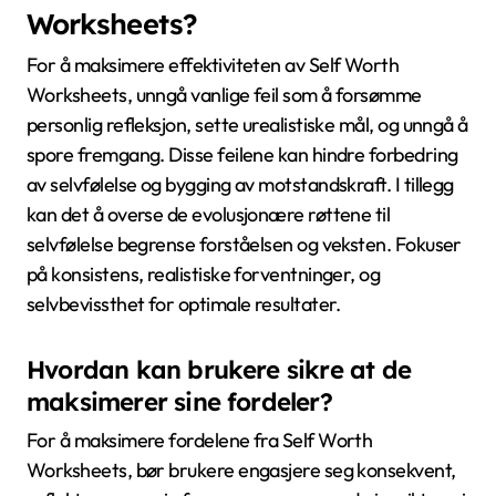
gruppeaktiviteter basert på disse arbeidsarkene føre
til samarbeidende læring og gjensidig støtte, noe som
forbedrer den samlede samhørigheten i fellesskapet.
Hvilke vanlige feil bør unngås
når man bruker Self Worth
Worksheets?