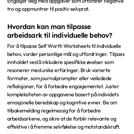
hverdagen. Regelmessig bruk fremmer selvfølelse,
bygger motstandskraft, og forbedrer forståelsen av
personlig utvikling. Å sette spesifikke mål, som å
fullføre ett arbeidsark per uke, kan gi struktur og
motivasjon. I tillegg kan det å dele erfaringer med
støttende fellesskap utdype innsiktene og forsterke
læringen.
Hva er hovedpunktene for effektiv
bruk?
For å bruke Self Worth Worksheets effektivt, fokuser
på klare mål, regelmessig praksis, og selvrefleksjon.
Identifiser personlige verdier og styrker for å
forbedre selvfølelsen. Bruk arbeidsark konsekvent
for å fremme motstandskraft og spore fremgang.
Engasjer deg med oppgaver som utfordrer negative