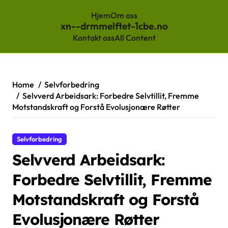
Hjem
Om oss
xn--drmmelftet-1cbe.no
Kontakt oss
All Content
Skip
to
content
Home
Selvforbedring
Selvverd Arbeidsark: Forbedre Selvtillit, Fremme
Motstandskraft og Forstå Evolusjonære Røtter
Selvforbedring
Selvverd Arbeidsark:
Forbedre Selvtillit, Fremme
Motstandskraft og Forstå
Evolusjonære Røtter