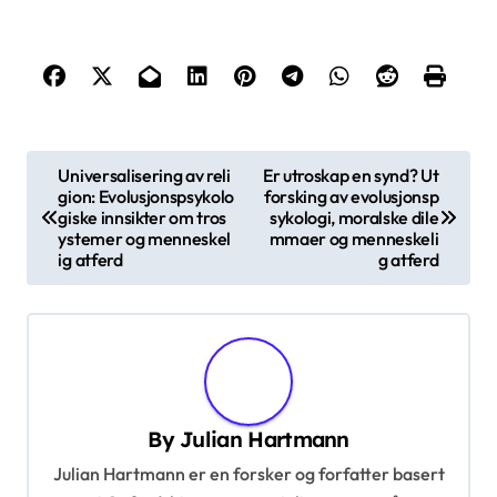
tro og oppmuntrer til positiv selvprat.
Hvordan kan man tilpasse
arbeidsark til individuelle behov?
For å tilpasse Self Worth Worksheets til individuelle
behov, vurder personlige mål og utfordringer. Tilpass
innholdet ved å inkludere spesifikke øvelser som
resonerer med unike erfaringer. Bruk varierte
formater, som journalprompter eller veiledede
refleksjoner, for å forbedre engasjementet. Juster
kompleksiteten av oppgavene basert på individets
emosjonelle beredskap og kognitive evner. Be om
tilbakemelding regelmessig for å forbedre
arbeidsarkene, og sikre at de forblir relevante og
effektive i å fremme selvfølelse og motstandskraft.