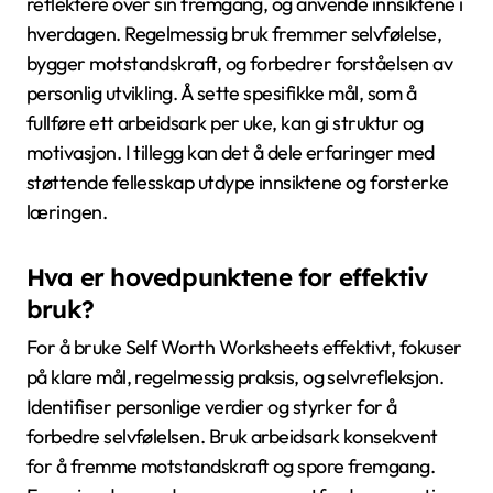
For å maksimere effektiviteten av Self Worth
Worksheets, unngå vanlige feil som å forsømme
personlig refleksjon, sette urealistiske mål, og unngå å
spore fremgang. Disse feilene kan hindre forbedring
av selvfølelse og bygging av motstandskraft. I tillegg
kan det å overse de evolusjonære røttene til
selvfølelse begrense forståelsen og veksten. Fokuser
på konsistens, realistiske forventninger, og
selvbevissthet for optimale resultater.
Hvordan kan brukere sikre at de
maksimerer sine fordeler?
For å maksimere fordelene fra Self Worth
Worksheets, bør brukere engasjere seg konsekvent,
reflektere over sin fremgang, og anvende innsiktene i