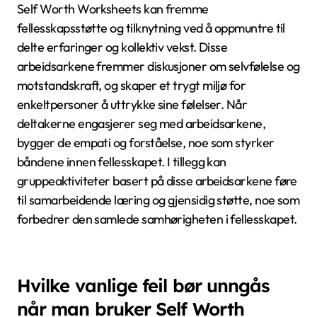
erfaringer. Inkluder interaktive aktiviteter som
fremmer samarbeid og tillit blant deltakerne. Til slutt,
gi konstruktiv tilbakemelding og anerkjenn individuelle
bidrag for å forsterke positiv selvoppfatning.
Hvordan kan de fremme
fellesskapsstøtte og tilknytning?
Self Worth Worksheets kan fremme
fellesskapsstøtte og tilknytning ved å oppmuntre til
delte erfaringer og kollektiv vekst. Disse
arbeidsarkene fremmer diskusjoner om selvfølelse og
motstandskraft, og skaper et trygt miljø for
enkeltpersoner å uttrykke sine følelser. Når
deltakerne engasjerer seg med arbeidsarkene,
bygger de empati og forståelse, noe som styrker
båndene innen fellesskapet. I tillegg kan