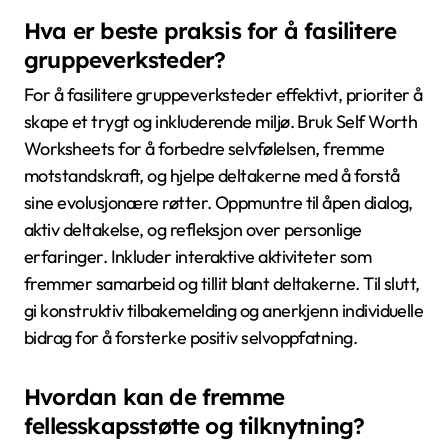
fremmer motstandskraft gjennom delte erfaringer. I
gruppediskusjoner kan enkeltpersoner utforske sine
evolusjonære røtter av selvfølelse, og skape et
støttende miljø for personlige innsikter. Denne
samarbeidsmetoden forbedrer interpersonlige
forbindelser og forsterker positiv selvoppfatning
blant medlemmene.
Hva er beste praksis for å fasilitere
gruppeverksteder?
For å fasilitere gruppeverksteder effektivt, prioriter å
skape et trygt og inkluderende miljø. Bruk Self Worth
Worksheets for å forbedre selvfølelsen, fremme
motstandskraft, og hjelpe deltakerne med å forstå
sine evolusjonære røtter. Oppmuntre til åpen dialog,
aktiv deltakelse, og refleksjon over personlige