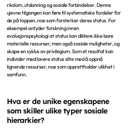
orden innen samfunn.
Hvordan påvirker sosiale hierarkier
ressursfordeling?
Sosiale hierarkier påvirker betydelig ressursfordeling
ved å etablere maktdynamikker som favoriserer
individer med høyere status. Høyere sosial status
korrelerer ofte med større tilgang til ressurser, som
rikdom, utdanning og sosiale forbindelser. Denne
ujevne tilgangen kan føre til systematiske fordeler for
de på toppen, noe som forsterker deres status. For
eksempel antyder forskning innen
evolusjonspsykologi at status kan diktere ikke bare
materielle ressurser, men også sosiale muligheter, og
skape en syklus av privilegium. Som et resultat kan
individer med lavere status slite med å oppnå
lignende ressurser, noe som opprettholder ulikhet i