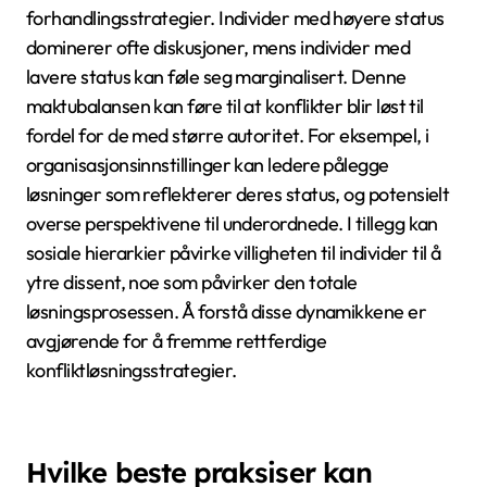
tverrkulturell kommunikasjon og samarbeid.
Hva er implikasjonene av sosiale
hierarkier for samfunnsdynamikk?
Sosiale hierarkier påvirker betydelig
samfunnsdynamikk ved å forme interaksjoner,
ressursfordeling og sosial sammenheng. Disse
hierarkiene kan skape maktubalanser, som påvirker
gruppebeslutningstaking og individuell velvære. For
eksempel, individer i høyere statusposisjoner får ofte
tilgang til bedre ressurser og muligheter, noe som
fører til økt stabilitet i gruppen. Omvendt kan
individer med lavere status oppleve marginalisering,
noe som kan resultere i konflikt eller disengasjement.
Å forstå disse dynamikkene er avgjørende for å
fremme inkluderende samfunn og adressere sosiale