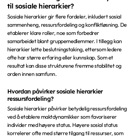
egenskaper som kulturelle normer og økonomiske
forhold. I noen samfunn kan faktorer som utdanning
og rikdom skape sjeldne hierarkier som skiller seg fra
tradisjonelle maktstrukturer. Som et resultat utvikler
disse hierarkiene seg, tilpasser seg endringer i
samfunnsverdier og atferd.
Hva er de vanlige fordelene knyttet
til sosiale hierarkier?
Sosiale hierarkier gir flere fordeler, inkludert sosial
sammenheng, ressursfordeling og konfliktløsning. De
etablerer klare roller, noe som forbedrer
samarbeidet blant gruppemedlemmer. I tillegg kan
hierarkier lette beslutningstaking, ettersom ledere
ofte har større erfaring eller kunnskap. Som et
resultat kan disse strukturene fremme stabilitet og