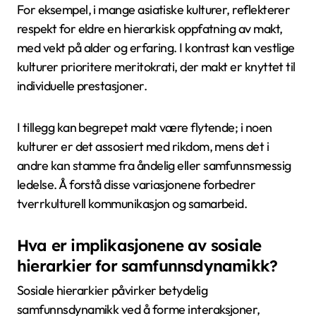
strukturer inkluderer føydale systemer og
kastesystemer. Føydalisme, som var utbredt i
middelalderens Europa, etablerte et rigid hierarki
med herrer, vasaller og livegne, der landeierskap
dikterte sosial status. Kastesystemer, spesielt i India,
skaper en unik og varig sosial stratifikasjon basert på
fødsel, som begrenser mobilitet og forsterker sosiale
roller. Disse strukturene illustrerer kompleksiteten av
maktdynamikker og status innen samfunn, og viser
hvordan historiske kontekster former sosiale
hierarkier.
Hvordan varierer kulturelle
oppfatninger av status og makt
globalt?