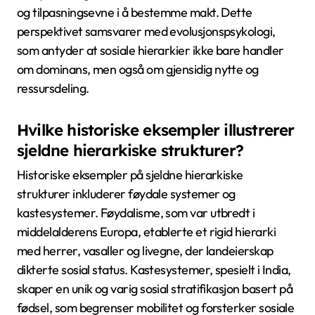
endrede miljøer, og evnen til å dyrke sterke allianser.
Disse egenskapene kan betydelig påvirke en individs
status og maktdynamikk innen en gruppe. For
eksempel kan en leder som utviser transformativ
ledelse inspirere lojalitet og innovasjon, og skille seg ut
fra andre. I tillegg kan sjeldne sosiale ferdigheter,
som emosjonell intelligens, forbedre interpersonlige
relasjoner, og ytterligere heve ens posisjon i
hierarkiet.
Hvordan utfordrer eksepsjonelle
tilfeller av hierarki konvensjonell
visdom?
Eksepsjonelle tilfeller av hierarki utfordrer
konvensjonell visdom ved å avsløre at
maktdynamikker kan være flytende snarere enn