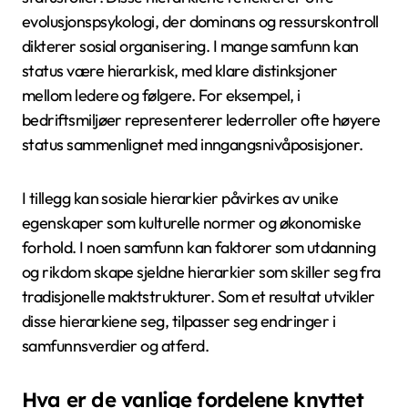
for å forstå hvordan sosiale strukturer utvikler seg og
fungerer på tvers av ulike kulturer.
Hvordan manifesterer hierarkier seg
i ulike sosiale strukturer?
Sosiale hierarkier manifesterer seg i ulike sosiale
strukturer gjennom etablerte maktdynamikker og
statusroller. Disse hierarkiene reflekterer ofte
evolusjonspsykologi, der dominans og ressurskontroll
dikterer sosial organisering. I mange samfunn kan
status være hierarkisk, med klare distinksjoner
mellom ledere og følgere. For eksempel, i
bedriftsmiljøer representerer lederroller ofte høyere
status sammenlignet med inngangsnivåposisjoner.
I tillegg kan sosiale hierarkier påvirkes av unike