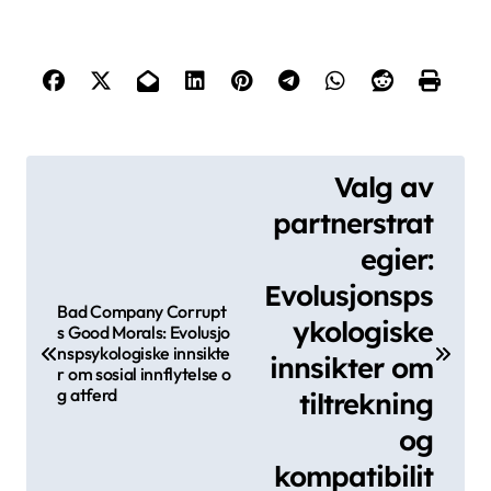
hierarkier?
Individer bør unngå å være for pågående, ikke
gjenkjenne sosiale signaler, og neglisjere
relasjonsbygging. Overmot kan fremmedgjøre
jevnaldrende og hindre samarbeid. Feiltolkning av
sosiale signaler kan føre til misforståelser, mens
prioritering av ekte forbindelser fremmer tillit. Å
gjenkjenne de unike egenskapene ved forskjellige
sosiale kontekster forbedrer tilpasningsevnen.
Hvordan kan man effektivt utnytte
sin posisjon innen et hierarki?
For å effektivt utnytte en posisjon innen et hierarki,
bør man fokusere på å bygge relasjoner og
demonstrere kompetanse. Å etablere tillit med