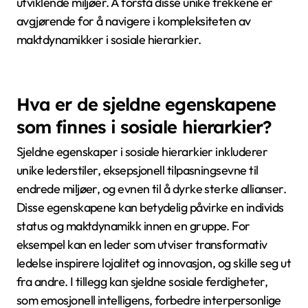
trekkene forbedrer effektivitet og beslutningstaking.
Definerte autoritetsstrukturer etablerer
maktdynamikker, som gjør det mulig for ledere å
påvirke og veilede underordnede effektivt. Klare
kommunikasjonslinjer letter informasjonsflyt, og
sikrer at direktiver og tilbakemeldinger utveksles
effektivt. Rolle-spesialisering gjør det mulig for
individer å fokusere på spesifikke oppgaver, noe som
øker produktivitet og ekspertise innen hierarkiet.
Videre kan rigiditeten i hierarkiske systemer skape
utfordringer som motstand mot endring og
begrenset innovasjon. Som et resultat kan
organisasjoner slite med å tilpasse seg i raskt
utviklende miljøer. Å forstå disse unike trekkene er