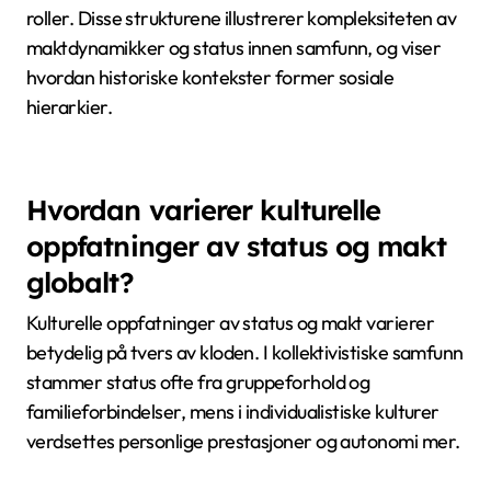
strengt definerte. Tradisjonelle synspunkter skildrer
ofte hierarkier som stive strukturer, men tilfeller som
samarbeidende ledelse eller egalitære bevegelser
illustrerer at status kan skifte basert på kontekst og
kollektiv innsats. Disse tilfellene stiller spørsmål ved
antagelsen om at høyere status alltid tilsvarer større
innflytelse, og fremhever rollen til sosialt samarbeid
og tilpasningsevne i å bestemme makt. Dette
perspektivet samsvarer med evolusjonspsykologi,
som antyder at sosiale hierarkier ikke bare handler
om dominans, men også om gjensidig nytte og
ressursdeling.
Hvilke historiske eksempler illustrerer
sjeldne hierarkiske strukturer?
Historiske eksempler på sjeldne hierarkiske