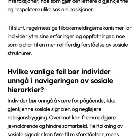
løsningsprosessen. Å forstå disse dynamikkene er
avgjørende for å fremme rettferdige
konfliktløsningsstrategier.
Hvilke beste praksiser kan
forbedre forståelsen av sosiale
hierarkier?
For å forbedre forståelsen av sosiale hierarkier,
fokuser på klar kommunikasjon, aktiv lytting, og å
fremme inkludering. Disse praksisene hjelper
individer med å navigere i maktdynamikker effektivt.
Oppmuntre til åpne diskusjoner om status og roller,
som kan avmystifisere hierarkiet og fremme