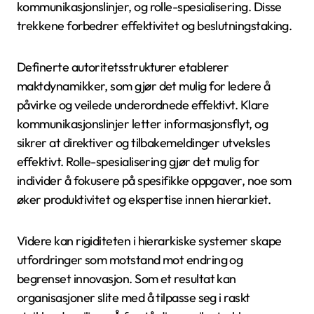
strukturer, noe som forbedrer effektiviteten. I
kontrast oppmuntrer demokratiske stiler til
samarbeid, noe som kan forbedre moral og
innovasjon. Forskning viser at transformasjonsledelse
positivt påvirker teamdynamikk, og fremmer
tilpasningsevne og motstandskraft. Effektive
lederstiler samsvarer med organisasjonens mål og
teamets behov, noe som til slutt driver ytelse og
sammenheng i sosiale hierarkier.
Hva er de unike trekkene ved
hierarkiske systemer i spesifikke
organisasjoner?
Hierarkiske systemer i organisasjoner viser unike
trekk som definerte autoritetsstrukturer, klare
kommunikasjonslinjer, og rolle-spesialisering. Disse