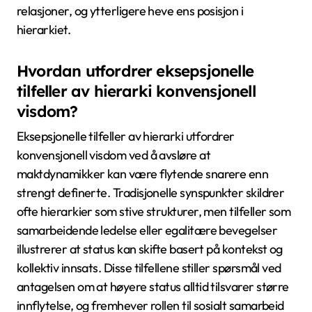
avgjørende for å navigere i kompleksiteten av
maktdynamikker i sosiale hierarkier.
Hva er de sjeldne egenskapene
som finnes i sosiale hierarkier?
Sjeldne egenskaper i sosiale hierarkier inkluderer
unike lederstiler, eksepsjonell tilpasningsevne til