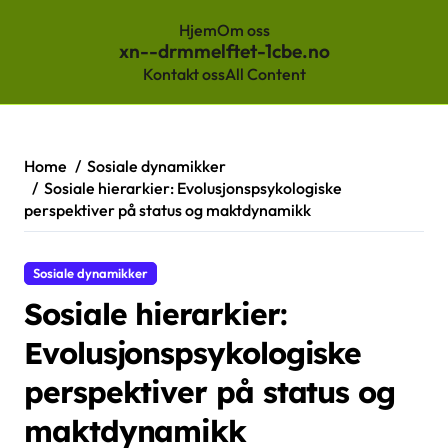
Hjem
Om oss
xn--drmmelftet-1cbe.no
Kontakt oss
All Content
Skip
to
content
Home
Sosiale dynamikker
Sosiale hierarkier: Evolusjonspsykologiske
perspektiver på status og maktdynamikk
Sosiale dynamikker
Sosiale hierarkier:
Evolusjonspsykologiske
perspektiver på status og
maktdynamikk