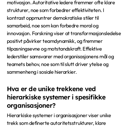
egenskaper som grunnlaget for status,
maktfordeling, og rollene individer spiller innen
strukturen. For eksempel, i et kastesystem er status
tilskrevet og fast, mens i en meritokrati oppnås den
basert på individuell ytelse. I tillegg kan hierarkier
variere i sin rigiditet; noen er svært strukturerte, noe
som begrenser mobilitet, mens andre tillater større
fluiditet. Den unike egenskapen ved sosial mobilitet er
spesielt betydningsfull for å forstå hvordan individer
kan stige eller synke innen disse systemene.
Hvordan påvirker lederstil hierarkiets
effektivitet?
Lederstil påvirker betydelig hierarkiets effektivitet
ved å forme kommunikasjon, beslutningstaking og
motivasjon. Autoritative ledere fremmer ofte klare