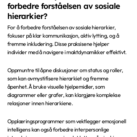
ulikheter.
Hvordan påvirker sosiale hierarkier
konfliktløsning?
Sosiale hierarkier former betydelig konfliktløsning
ved å etablere maktdynamikker og påvirke
forhandlingsstrategier. Individer med høyere status
dominerer ofte diskusjoner, mens individer med
lavere status kan føle seg marginalisert. Denne
maktubalansen kan føre til at konflikter blir løst til
fordel for de med større autoritet. For eksempel, i
organisasjonsinnstillinger kan ledere pålegge
løsninger som reflekterer deres status, og potensielt
overse perspektivene til underordnede. I tillegg kan
sosiale hierarkier påvirke villigheten til individer til å
ytre dissent, noe som påvirker den totale