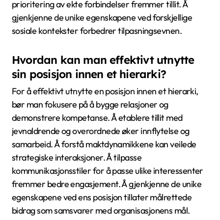
åpenhet. Å bruke visuelle hjelpemidler, som
diagrammer eller grafer, kan klargjøre komplekse
relasjoner innen hierarkiene.
Opplæringsprogrammer som vektlegger emosjonell
intelligens kan også forbedre interpersonlige
interaksjoner, noe som gjør det lettere å gjenkjenne
og respektere ulike sosiale posisjoner.
Til slutt, regelmessige tilbakemeldingsmekanismer lar
individer ytre sine erfaringer og oppfatninger, noe
som bidrar til en mer rettferdig forståelse av sosiale
strukturer.
Hvilke vanlige feil bør individer
unngå i navigeringen av sosiale