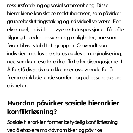
Kulturelle oppfatninger av status og makt varierer
betydelig på tvers av kloden. I kollektivistiske samfunn
stammer status ofte fra gruppeforhold og
familieforbindelser, mens i individualistiske kulturer
verdsettes personlige prestasjoner og autonomi mer.
For eksempel, i mange asiatiske kulturer, reflekterer
respekt for eldre en hierarkisk oppfatning av makt,
med vekt på alder og erfaring. I kontrast kan vestlige
kulturer prioritere meritokrati, der makt er knyttet til
individuelle prestasjoner.
I tillegg kan begrepet makt være flytende; i noen
kulturer er det assosiert med rikdom, mens det i
andre kan stamme fra åndelig eller samfunnsmessig
ledelse. Å forstå disse variasjonene forbedrer