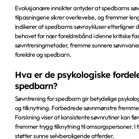
Evolusjonære innsikter antyder at spedbarns søvn
tilpasningene sikrer overlevelse, og fremmer leng
indikerer at spedbarns søvnsykluser etterligner 
behovet for nær foreldrebånd i denne kritiske fa
søvntreningmetoder, fremme sunnere søvnvaner 
foreldre og spedbarn.
Hva er de psykologiske fordel
spedbarn?
Søvntrening for spedbarn gir betydelige psykolog
og tilknytning. Forbedrede søvnmønstre fremmer k
Forskning viser at konsistente søvnrutiner kan fø
fremmer trygg tilknytning til omsorgspersoner. I 
støtter sunne selvberoligende atferder.