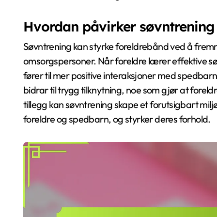
Hvordan påvirker søvntrening
Søvntrening kan styrke foreldrebånd ved å fremme
omsorgspersoner. Når foreldre lærer effektive sø
fører til mer positive interaksjoner med spedbarn
bidrar til trygg tilknytning, noe som gjør at fore
tillegg kan søvntrening skape et forutsigbart milj
foreldre og spedbarn, og styrker deres forhold.