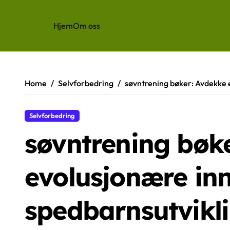
Hjem
Om oss
Skip
to
content
Home
Selvforbedring
søvntrening bøker: Avdekke e
Selvforbedring
søvntrening bøk
evolusjonære inn
spedbarnsutvikl