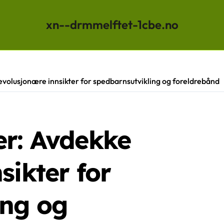
xn--drmmelftet-1cbe.no
volusjonære innsikter for spedbarnsutvikling og foreldrebånd
er: Avdekke
sikter for
ing og