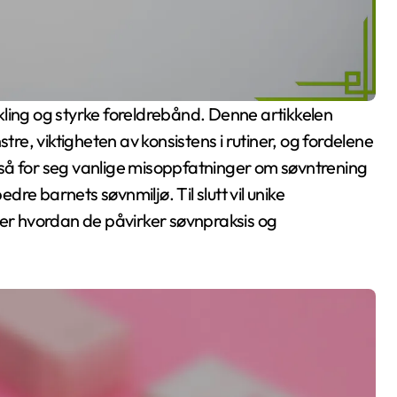
e, viktigheten av konsistens i rutiner, og fordelene
så for seg vanlige misoppfatninger om søvntrening
edre barnets søvnmiljø. Til slutt vil unike
ver hvordan de påvirker søvnpraksis og