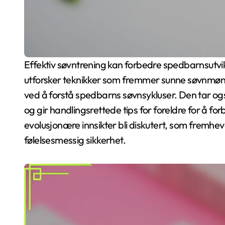
Effektiv søvntrening kan forbedre spedbarnsutvikling og styrke foreldrebånd. Denne artikkelen
utforsker teknikker som fremmer sunne søvnmønstr
ved å forstå spedbarns søvnsykluser. Den tar og
og gir handlingsrettede tips for foreldre for å forb
evolusjonære innsikter bli diskutert, som fremhe
følelsesmessig sikkerhet.