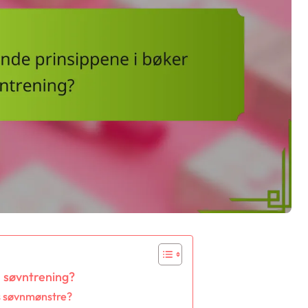
 søvntrening?
s søvnmønstre?