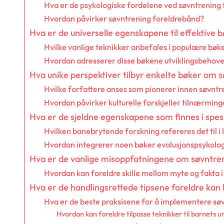
Hva er de psykologiske fordelene ved søvntrening
Hvordan påvirker søvntrening foreldrebånd?
Hva er de universelle egenskapene til effektive
Hvilke vanlige teknikker anbefales i populære bøk
Hvordan adresserer disse bøkene utviklingsbehove
Hva unike perspektiver tilbyr enkelte bøker om 
Hvilke forfattere anses som pionerer innen søvntr
Hvordan påvirker kulturelle forskjeller tilnærming
Hva er de sjeldne egenskapene som finnes i spes
Hvilken banebrytende forskning refereres det til 
Hvordan integrerer noen bøker evolusjonspsykolo
Hva er de vanlige misoppfatningene om søvntre
Hvordan kan foreldre skille mellom myte og fakta i
Hva er de handlingsrettede tipsene foreldre kan
Hva er de beste praksisene for å implementere sø
Hvordan kan foreldre tilpasse teknikker til barnets 