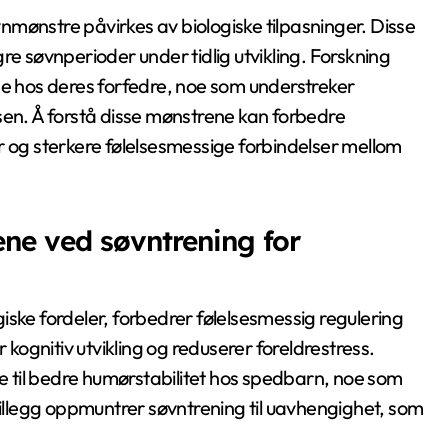
mønstre påvirkes av biologiske tilpasninger. Disse
re søvnperioder under tidlig utvikling. Forskning
de hos deres forfedre, noe som understreker
sen. Å forstå disse mønstrene kan forbedre
og sterkere følelsesmessige forbindelser mellom
ene ved søvntrening for
iske fordeler, forbedrer følelsesmessig regulering
ognitiv utvikling og reduserer foreldrestress.
re til bedre humørstabilitet hos spedbarn, noe som
tillegg oppmuntrer søvntrening til uavhengighet, som