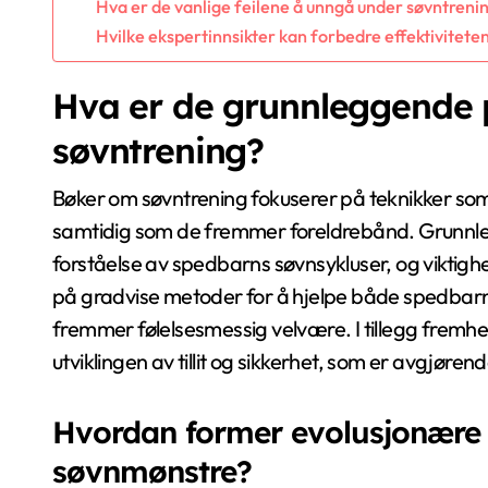
Hva er de vanlige feilene å unngå under søvntreni
Hvilke ekspertinnsikter kan forbedre effektivitete
Hva er de grunnleggende 
søvntrening?
Bøker om søvntrening fokuserer på teknikker s
samtidig som de fremmer foreldrebånd. Grunnlegg
forståelse av spedbarns søvnsykluser, og viktighe
på gradvise metoder for å hjelpe både spedbarn o
fremmer følelsesmessig velvære. I tillegg fremhe
utviklingen av tillit og sikkerhet, som er avgjøren
Hvordan former evolusjonære 
søvnmønstre?