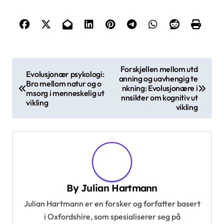
P
Forskjellen mellom utd
Evolusjonær psykologi:
anning og uavhengig te
o
Bro mellom natur og o
nkning: Evolusjonære i
msorg i menneskelig ut
s
nnsikter om kognitiv ut
vikling
vikling
t
n
a
v
i
By
Julian Hartmann
g
Julian Hartmann er en forsker og forfatter basert
a
i Oxfordshire, som spesialiserer seg på