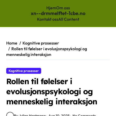
Hjem
Om oss
xn--drmmelftet-1cbe.no
Kontakt oss
All Content
Skip
to
content
Home
Kognitive prosesser
Rollen til følelser i evolusjonspsykologi og
menneskelig interaksjon
Kognitive prosesser
Rollen til følelser i
evolusjonspsykologi og
menneskelig interaksjon
By Julian Hartmann
Aug 10, 2025
No Comments