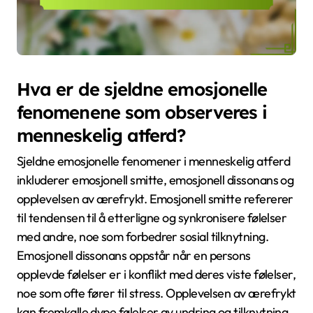
Hva er de sjeldne emosjonelle
fenomenene som observeres i
menneskelig atferd?
Sjeldne emosjonelle fenomener i menneskelig atferd
inkluderer emosjonell smitte, emosjonell dissonans og
opplevelsen av ærefrykt. Emosjonell smitte refererer
til tendensen til å etterligne og synkronisere følelser
med andre, noe som forbedrer sosial tilknytning.
Emosjonell dissonans oppstår når en persons
opplevde følelser er i konflikt med deres viste følelser,
noe som ofte fører til stress. Opplevelsen av ærefrykt
kan fremkalle dype følelser av undring og tilknytning,