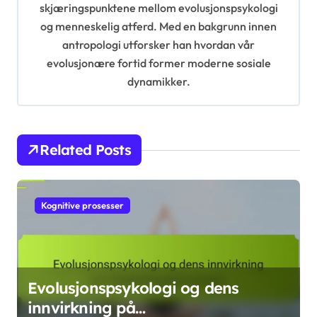
t
skjæringspunktene mellom evolusjonspsykologi
og menneskelig atferd. Med en bakgrunn innen
i
antropologi utforsker han hvordan vår
o
evolusjonære fortid former moderne sosiale
n
dynamikker.
Related Posts
Kognitive prosesser
Evolusjonspsykologi og dens
innvirkning på