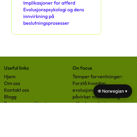
Implikasjoner for atferd
Evolusjonspsykologi og dens
innvirkning på
beslutningsprosesser
Useful links
On focus
Hjem
Temper forventninger:
Om oss
Forstå hvordan
Kontakt oss
evolusjonspsykologi
🌐 Norwegian ▾
Blogg
påvirker menneskelig
Personvernerklæring
atferd og relasjoner
Vilkår of Use
Innvirkning av
Informasjonskapselpolicy
evolusjonspsykologi på
menneskelig atferd,
relasjoner og