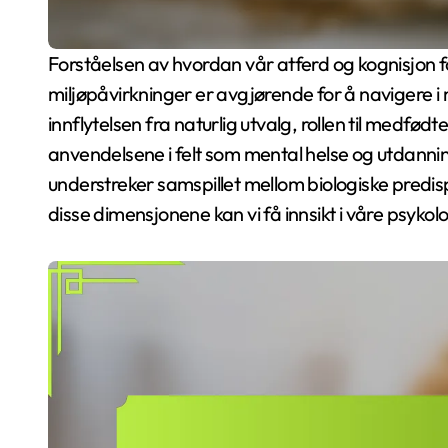
Forståelsen av hvordan vår atferd og kognisjon formes av både arvelige egenskaper og
miljøpåvirkninger er avgjørende for å navigere i 
innflytelsen fra naturlig utvalg, rollen til medfø
anvendelsene i felt som mental helse og utdanni
understreker samspillet mellom biologiske predisp
disse dimensjonene kan vi få innsikt i våre psykol