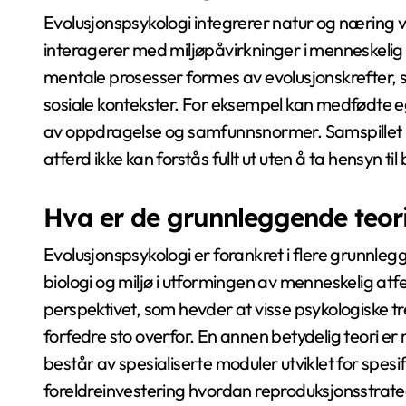
Evolusjonspsykologi integrerer natur og næring 
interagerer med miljøpåvirkninger i menneskelig u
mentale prosesser formes av evolusjonskrefter, s
sosiale kontekster. For eksempel kan medfødte 
av oppdragelse og samfunnsnormer. Samspillet me
atferd ikke kan forstås fullt ut uten å ta hensyn t
Hva er de grunnleggende teor
Evolusjonspsykologi er forankret i flere grunnle
biologi og miljø i utformingen av menneskelig atf
perspektivet, som hevder at visse psykologiske tr
forfedre sto overfor. En annen betydelig teori er
består av spesialiserte moduler utviklet for spesi
foreldreinvestering hvordan reproduksjonsstrategi