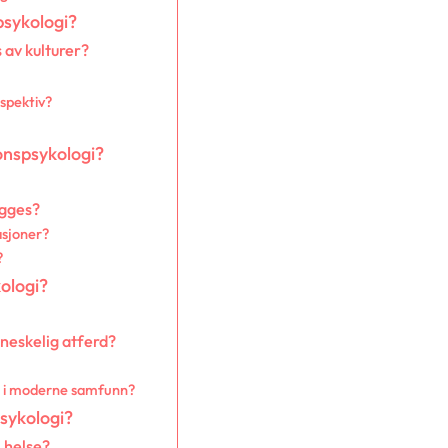
psykologi?
 av kulturer?
rspektiv?
onspsykologi?
egges?
asjoner?
?
ologi?
neskelig atferd?
r i moderne samfunn?
sykologi?
 helse?