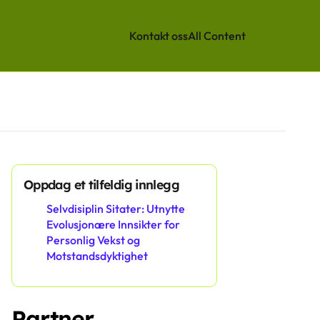
Kontakt oss
All Content
Oppdag et tilfeldig innlegg
Selvdisiplin Sitater: Utnytte
Evolusjonære Innsikter for
Personlig Vekst og
Motstandsdyktighet
Partner