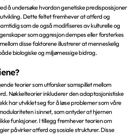
ved å undersøke hvordan genetiske predisposisjoner
tvikling. Dette feltet fremhever at atferd og
amtidig som de også modifiseres av kulturelle og
egenskaper som aggresjon dempes eller forsterkes
llom disse faktorene illustrerer at menneskelig
il både biologiske og miljømessige bidrag.
iene?
ggende teorier som utforsker samspillet mellom
erd. Nøkkelteorier inkluderer den adaptasjonistiske
ekk har utviklet seg for å løse problemer som våre
 modulariteten i sinnet, som antyder at hjernen
fikke funksjoner. I tillegg fremhever teorien om
er påvirker atferd og sosiale strukturer. Disse