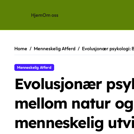
Hjem
Om oss
Skip
to
content
Home
Menneskelig Atferd
Evolusjonær psykologi: 
Menneskelig Atferd
Evolusjonær psyk
mellom natur og
menneskelig utvi