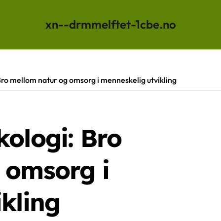
xn--drmmelftet-1cbe.no
Bro mellom natur og omsorg i menneskelig utvikling
ologi: Bro
 omsorg i
kling