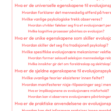
Hva er de universelle egenskapene til evolusjons
Hvordan forklarer det menneskelig atferd på tvers
Hvilke vanlige psykologiske trekk observeres?
Hvordan utvikler følelser seg fra et evolusjonært pe
Hvilke kognitive prosesser påvirkes av evolusjon?
Hva er de unike egenskapene som skiller evolusj
Hvordan skiller det seg fra tradisjonell psykologi?
Hvilke spesifikke evolusjonære mekanismer vektl
Hvordan former seksuell seleksjon menneskelige rel
Hvilke innsikter gir det om foreldreskap og slektskap
Hva er de sjeldne egenskapene til evolusjonspsyk
Hvilke uvanlige teorier eksisterer innen feltet?
Hvordan manifesterer nisje-tilpasninger seg i men
Hva er implikasjonene av evolusjonære misforhold?
Hvordan kan vi observere evolusjonære påvirkninge
Hva er de praktiske anvendelsene av evolusjonsp
Hvordan kan det informere praksiser innen mental