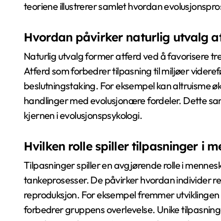
teoriene illustrerer samlet hvordan evolusjonspros
Hvordan påvirker naturlig utvalg a
Naturlig utvalg former atferd ved å favorisere t
Atferd som forbedrer tilpasning til miljøer videre
beslutningstaking. For eksempel kan altruisme øke
handlinger med evolusjonære fordeler. Dette sam
kjernen i evolusjonspsykologi.
Hvilken rolle spiller tilpasninger i
Tilpasninger spiller en avgjørende rolle i mennes
tankeprosesser. De påvirker hvordan individer reag
reproduksjon. For eksempel fremmer utviklinge
forbedrer gruppens overlevelse. Unike tilpasning